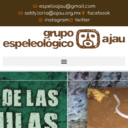
espeloajau@gmail.com
addy.loria@ajau.org.mx
facebook
instagram
twitter