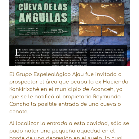
El Grupo Espeleológico Ajau fue invitado a
prospectar el área que ocupa la ex Hacienda
Kankirixché en el municipio de Acanceh, ya
que se le notificó al propietario Raymundo
Concha la posible entrada de una cueva o
cenote.
Al localizar la entrada a esta cavidad, sólo se
pudo notar una pequeña oquedad en el
borde de una depresión en el suelo, la cual