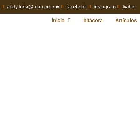
addy.loria@ajau.org.mx
facebook
instagram
twitter
Inicio
bitácora
Artículos