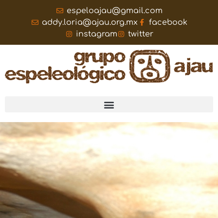
espeloajau@gmail.com
addy.loria@ajau.org.mx
facebook
instagram
twitter