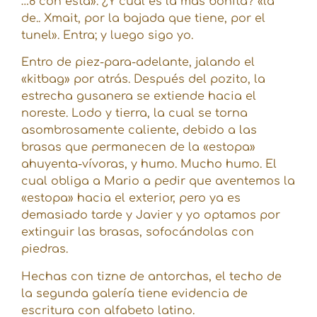
…8 con esta». ¿Y cual es la más bonita? «la
de.. Xmait, por la bajada que tiene, por el
tunel». Entra; y luego sigo yo.
Entro de piez-para-adelante, jalando el
«kitbag» por atrás. Después del pozito, la
estrecha gusanera se extiende hacia el
noreste. Lodo y tierra, la cual se torna
asombrosamente caliente, debido a las
brasas que permanecen de la «estopa»
ahuyenta-vívoras, y humo. Mucho humo. El
cual obliga a Mario a pedir que aventemos la
«estopa» hacia el exterior, pero ya es
demasiado tarde y Javier y yo optamos por
extinguir las brasas, sofocándolas con
piedras.
Hechas con tizne de antorchas, el techo de
la segunda galería tiene evidencia de
escritura con alfabeto latino.