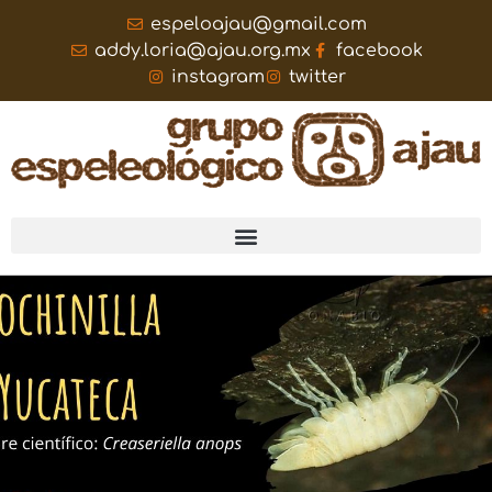
espeloajau@gmail.com
addy.loria@ajau.org.mx
facebook
instagram
twitter