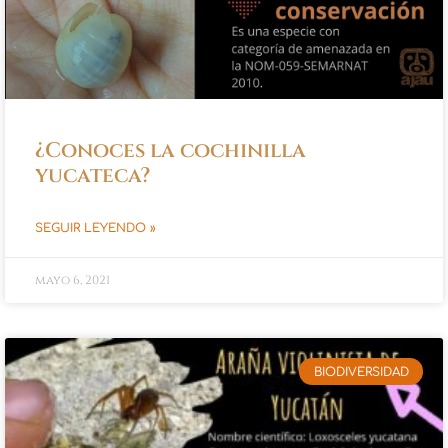
¿Conoces la cochinilla
yucateca?
SEGUIR LEYENDO »
mayo 6, 2021
BIODIVERSIDAD