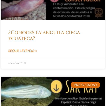
¿Conoces la anguila ciega
ycuateca?
SEGUIR LEYENDO »
mayo 6, 2021
BIODIVERSIDAD