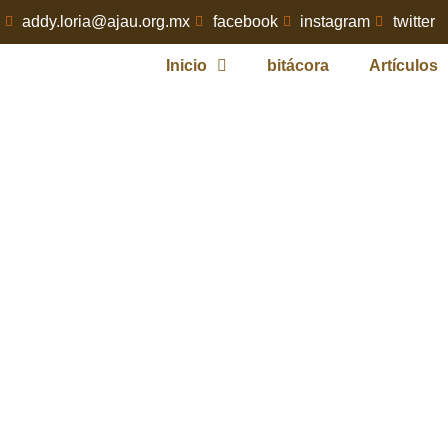
addy.loria@ajau.org.mx
facebook
instagram
twitter
Inicio
bitácora
Artículos