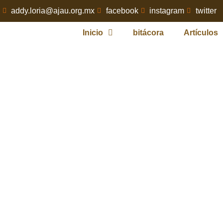
addy.loria@ajau.org.mx
facebook
instagram
twitter
Inicio
bitácora
Artículos