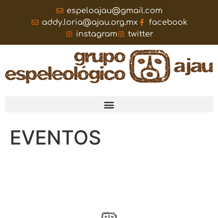
espeloajau@gmail.com
addy.loria@ajau.org.mx
facebook
instagram
twitter
EVENTOS