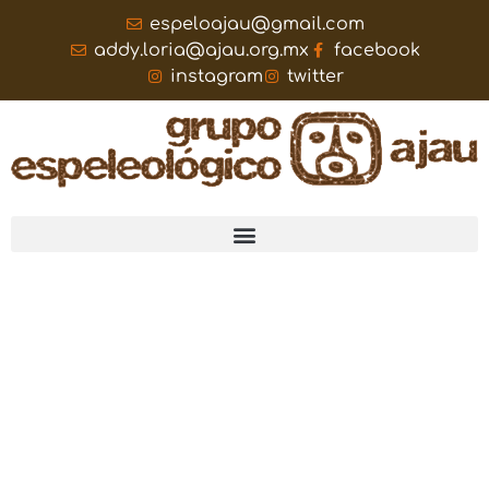
espeloajau@gmail.com
addy.loria@ajau.org.mx
facebook
instagram
twitter