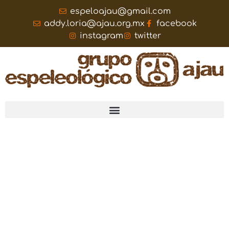
espeloajau@gmail.com
addy.loria@ajau.org.mx
facebook
instagram
twitter