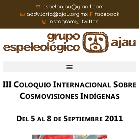
espeloajau@gmail.com
addy.loria@ajau.org.mx
facebook
instagram
twitter