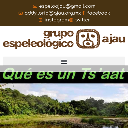
espeloajau@gmail.com
addy.loria@ajau.org.mx
facebook
instagram
twitter