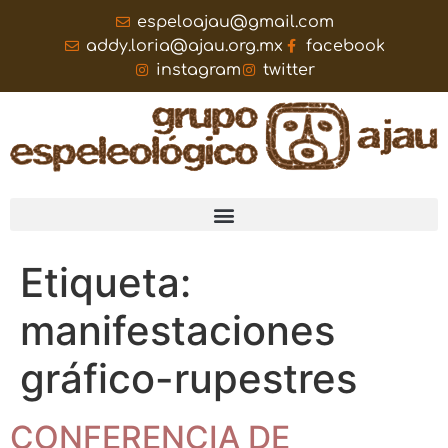
espeloajau@gmail.com
addy.loria@ajau.org.mx
facebook
instagram
twitter
Etiqueta:
manifestaciones
gráfico-rupestres
CONFERENCIA DE