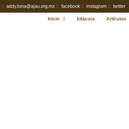
addy.loria@ajau.org.mx
facebook
instagram
twitter
Inicio
bitácora
Artículos