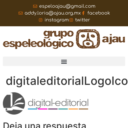
espeloajau@gmail.com
addy.loria@ajau.org.mx
facebook
instagram
twitter
digitaleditorialLogoIc
Deja una respuesta