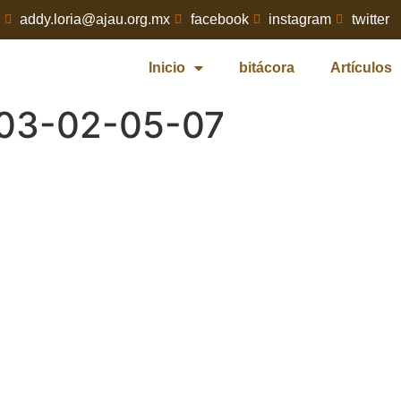
addy.loria@ajau.org.mx
facebook
instagram
twitter
Inicio
bitácora
Artículos
03-02-05-07