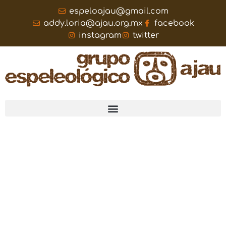
espeloajau@gmail.com
addy.loria@ajau.org.mx
facebook
instagram
twitter