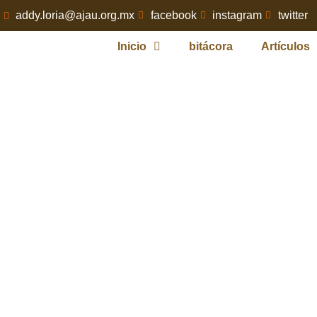
addy.loria@ajau.org.mx
facebook
instagram
twitter
Inicio
bitácora
Artículos