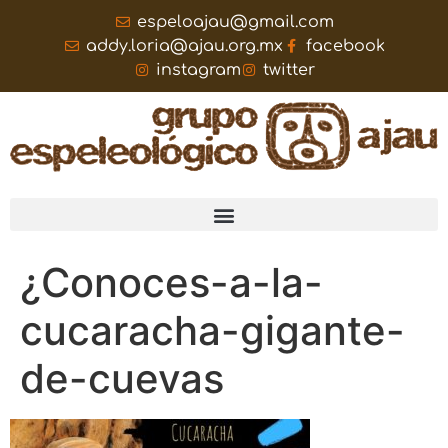
espeloajau@gmail.com
addy.loria@ajau.org.mx
facebook
instagram
twitter
¿Conoces-a-la-
cucaracha-gigante-
de-cuevas