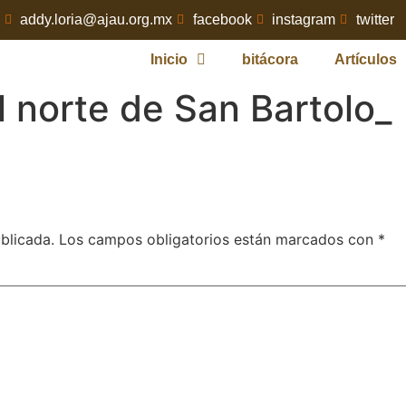
addy.loria@ajau.org.mx
facebook
instagram
twitter
Inicio
bitácora
Artículos
 norte de San Bartolo_
blicada.
Los campos obligatorios están marcados con
*