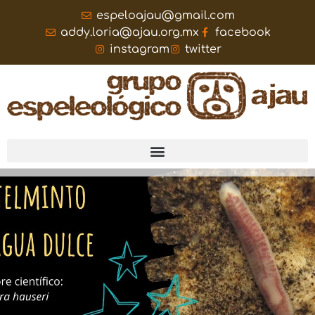
espeloajau@gmail.com
addy.loria@ajau.org.mx
facebook
instagram
twitter