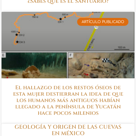
¿Sabes que es el Santuario?
ARTÍCULO PUBLICADO
El hallazgo de los restos óseos de
esta mujer destierran la idea de que
los humanos más antiguos habían
llegado a la península de Yucatán
hace pocos milenios
GEOLOGÍA Y ORIGEN DE LAS CUEVAS
EN MÉXICO