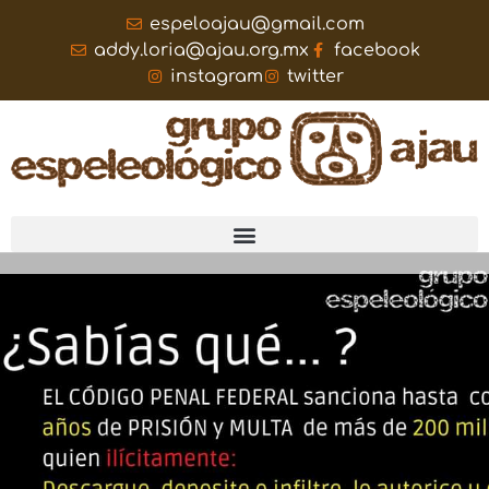
espeloajau@gmail.com
addy.loria@ajau.org.mx
facebook
instagram
twitter