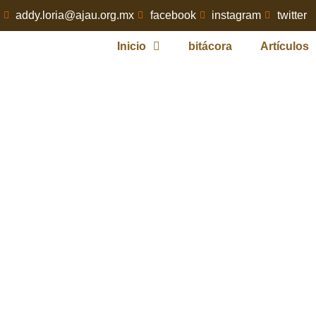
addy.loria@ajau.org.mx
facebook
instagram
twitter
Inicio
bitácora
Artículos