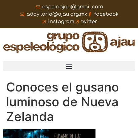
espeloajau@gmail.com
addy.loria@ajau.org.mx
facebook
instagram
twitter
Conoces el gusano
luminoso de Nueva
Zelanda