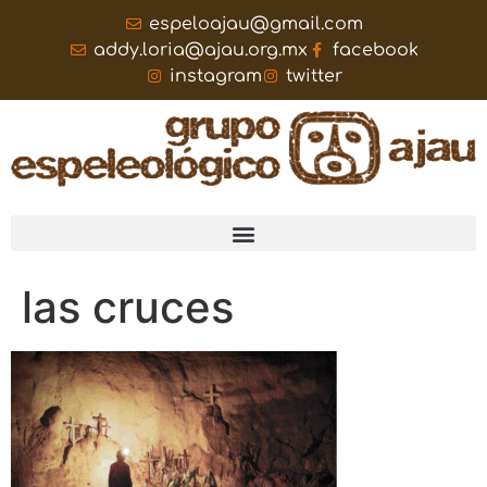
espeloajau@gmail.com
addy.loria@ajau.org.mx
facebook
instagram
twitter
las cruces