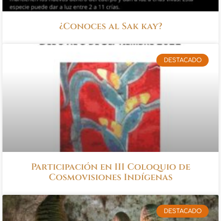
¿Conoces al Sak kay?
DESTACADO
Participación en III Coloquio de
Cosmovisiones Indígenas
DESTACADO