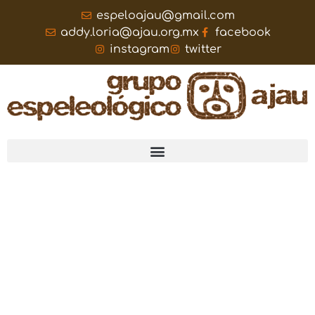
espeloajau@gmail.com
addy.loria@ajau.org.mx
facebook
instagram
twitter