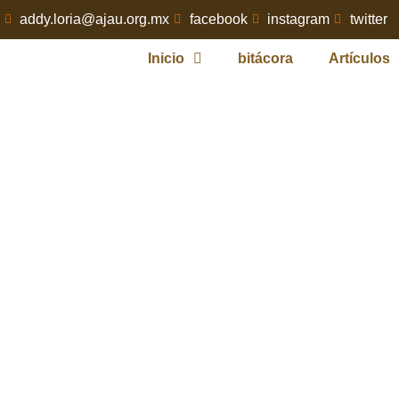
addy.loria@ajau.org.mx
facebook
instagram
twitter
Inicio
bitácora
Artículos