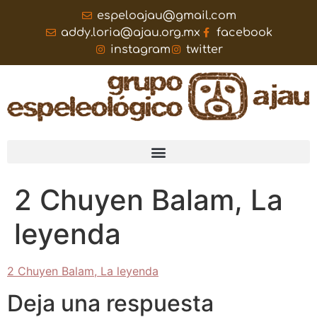
espeloajau@gmail.com
addy.loria@ajau.org.mx
facebook
instagram
twitter
2 Chuyen Balam, La
leyenda
2 Chuyen Balam, La leyenda
Deja una respuesta