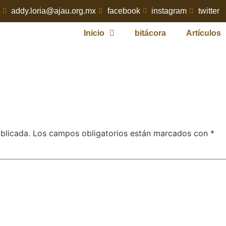
addy.loria@ajau.org.mx
facebook
instagram
twitter
Inicio
bitácora
Artículos
blicada.
Los campos obligatorios están marcados con
*