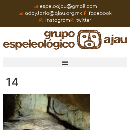
espeloajau@gmail.com
addy.loria@ajau.org.mx
facebook
instagram
twitter
14