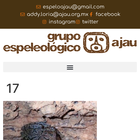
espeloajau@gmail.com
addy.loria@ajau.org.mx
facebook
instagram
twitter
17