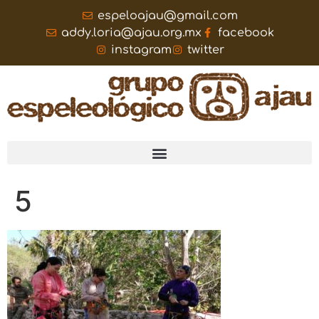
espeloajau@gmail.com
addy.loria@ajau.org.mx
facebook
instagram
twitter
5