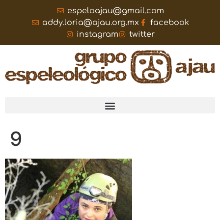
espeloajau@gmail.com
addy.loria@ajau.org.mx
facebook
instagram
twitter
9