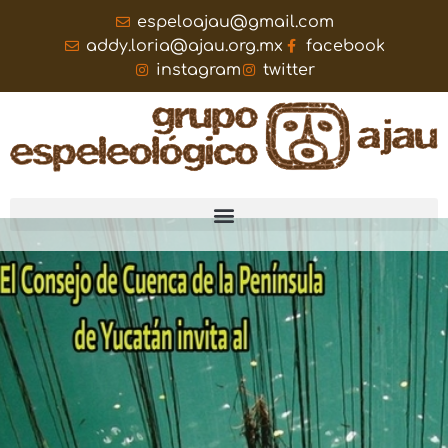
espeloajau@gmail.com
addy.loria@ajau.org.mx
facebook
instagram
twitter