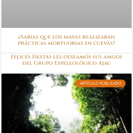
¿Sabias que los mayas realizaban
prácticas mortuorias en cuevas?
Felices Fiestas les deseamos sus amgos
del Grupo Espeleológico Ajau
ARTÍCULO PUBLICADO