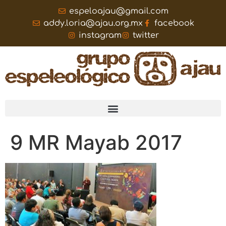
espeloajau@gmail.com
addy.loria@ajau.org.mx
facebook
instagram
twitter
9 MR Mayab 2017