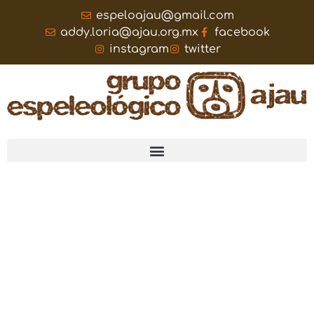
espeloajau@gmail.com
addy.loria@ajau.org.mx
facebook
instagram
twitter