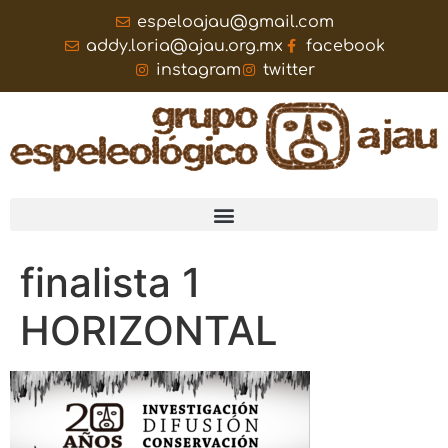
espeloajau@gmail.com
addy.loria@ajau.org.mx
facebook
instagram
twitter
finalista 1
HORIZONTAL