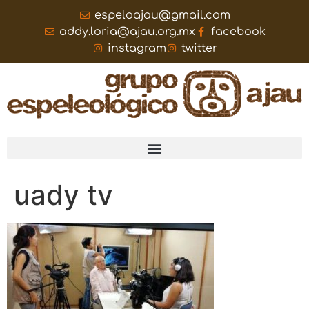
espeloajau@gmail.com
addy.loria@ajau.org.mx
facebook
instagram
twitter
uady tv