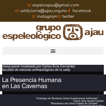
espeloajau@gmail.com
addy.loria@ajau.org.mx
facebook
instagram
twitter