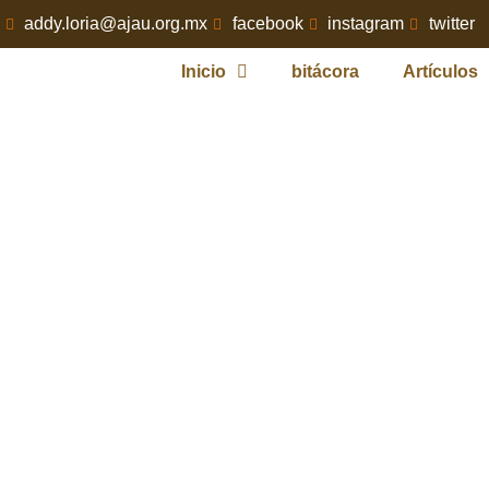
addy.loria@ajau.org.mx
facebook
instagram
twitter
Inicio
bitácora
Artículos