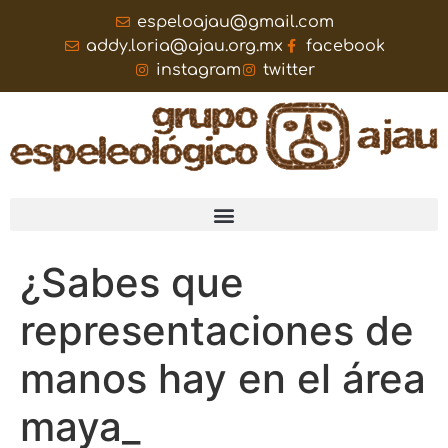
espeloajau@gmail.com
addy.loria@ajau.org.mx
facebook
instagram
twitter
¿Sabes que
representaciones de
manos hay en el área
maya_