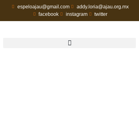
espeloajau@gmail.com
addy.loria@ajau.org.mx
facebook
instagram
twitter