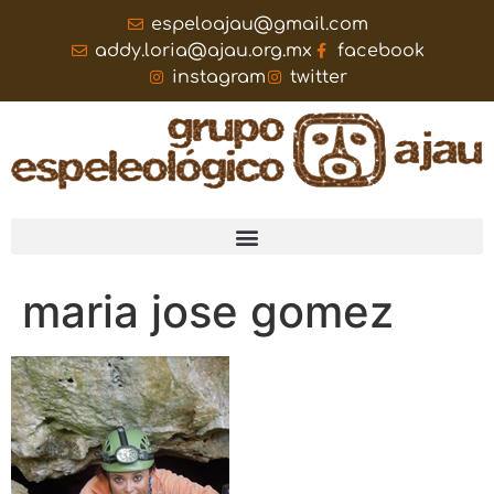
espeloajau@gmail.com
addy.loria@ajau.org.mx
facebook
instagram
twitter
maria jose gomez