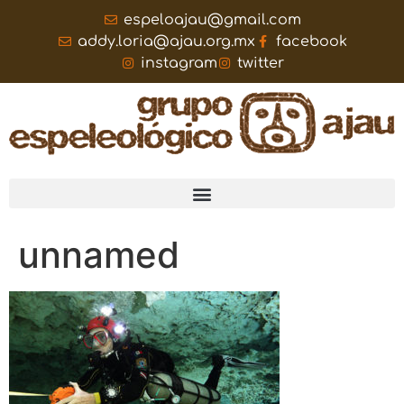
espeloajau@gmail.com
addy.loria@ajau.org.mx
facebook
instagram
twitter
unnamed