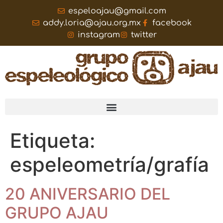
espeloajau@gmail.com
addy.loria@ajau.org.mx
facebook
instagram
twitter
Etiqueta:
espeleometría/grafía
20 ANIVERSARIO DEL
GRUPO AJAU