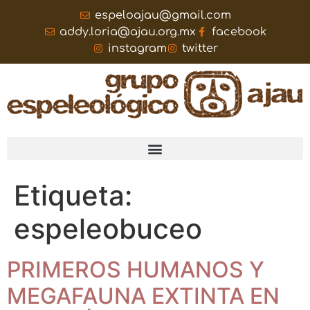
espeloajau@gmail.com
addy.loria@ajau.org.mx
facebook
instagram
twitter
Etiqueta:
espeleobuceo
PRIMEROS HUMANOS Y
MEGAFAUNA EXTINTA EN