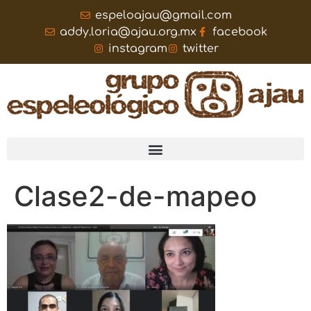
espeloajau@gmail.com
addy.loria@ajau.org.mx
facebook
instagram
twitter
Clase2-de-mapeo