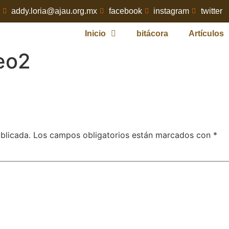
addy.loria@ajau.org.mx
facebook
instagram
twitter
Inicio
bitácora
Artículos
eo2
blicada.
Los campos obligatorios están marcados con
*