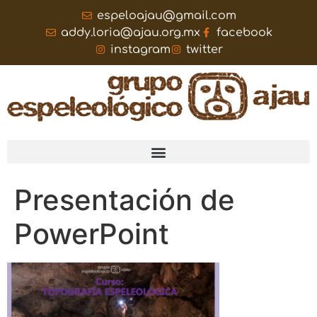
espeloajau@gmail.com
addy.loria@ajau.org.mx
facebook
instagram
twitter
Presentación de
PowerPoint