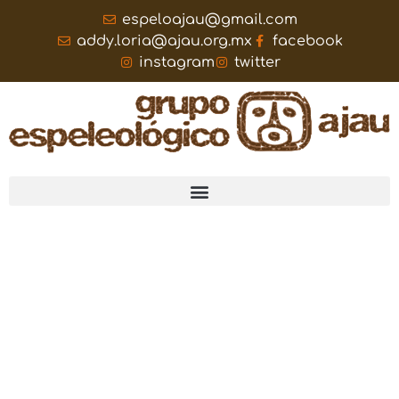
espeloajau@gmail.com
addy.loria@ajau.org.mx
facebook
instagram
twitter