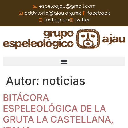
espeloajau@gmail.com
addy.loria@ajau.org.mx
facebook
instagram
twitter
Autor:
noticias
BITÁCORA
ESPELEOLÓGICA DE LA
GRUTA LA CASTELLANA,